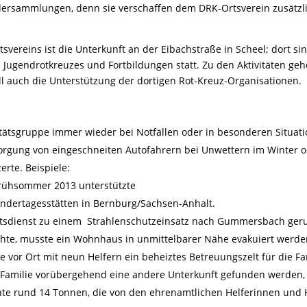
dersammlungen, denn sie verschaffen dem DRK-Ortsverein zusätzl
tsvereins ist die Unterkunft an der Eibachstraße in Scheel; dort si
s Jugendrotkreuzes und Fortbildungen statt. Zu den Aktivitäten ge
ll auch die Unterstützung der dortigen Rot-Kreuz-Organisationen.
ätsgruppe immer wieder bei Notfällen oder in besonderen Situati
orgung von eingeschneiten Autofahrern bei Unwettern im Winter 
rte. Beispiele:
ühsommer 2013 unterstützte
indertagesstätten in Bernburg/Sachsen-Anhalt.
tätsdienst zu einem Strahlenschutzeinsatz nach Gummersbach ger
chte, musste ein Wohnhaus in unmittelbarer Nähe evakuiert werd
e vor Ort mit neun Helfern ein beheiztes Betreuungszelt für die 
amilie vorübergehend eine andere Unterkunft gefunden werden,
chte rund 14 Tonnen, die von den ehrenamtlichen Helferinnen und