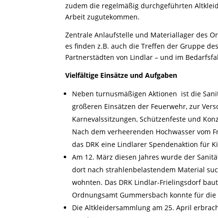
zudem die regelmäßig durchgeführten Altklei
Arbeit zugutekommen.
Zentrale Anlaufstelle und Materiallager des Or
es finden z.B. auch die Treffen der Gruppe de
Partnerstädten von Lindlar – und im Bedarfsfa
Vielfältige Einsätze und Aufgaben
Neben turnusmäßigen Aktionen ist die Sanit
größeren Einsätzen der Feuerwehr, zur Vers
Karnevalssitzungen, Schützenfeste und Konze
Nach dem verheerenden Hochwasser vom Fr
das DRK eine Lindlarer Spendenaktion für K
Am 12. März diesen Jahres wurde der Sani
dort nach strahlenbelastendem Material su
wohnten. Das DRK Lindlar-Frielingsdorf baut
Ordnungsamt Gummersbach konnte für die F
Die Altkleidersammlung am 25. April erbra