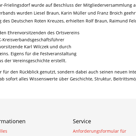
ar-Frielingsdorf wurde auf Beschluss der Mitgliederversammlung a
rbands wurden Liesel Braun, Karin Müller und Franz Broich geehr
g des Deutschen Roten Kreuzes, erhielten Rolf Braun, Raimund Fe
en Ehrenvorsitzenden des Ortsvereins
RK-Kreisverbandsgeschäftsführer
svorsitzende Karl Wilczek und durch
eins. Eigens für die Festveranstaltung
s der Vereinsgeschichte erstellt.
 für den Rückblick genutzt, sondern dabei auch seinen neuen Intern
 ab sofort alles Wissenswerte über Geschichte, Struktur, Beitrittsm
ormationen
Service
lles
Anforderungsformular für