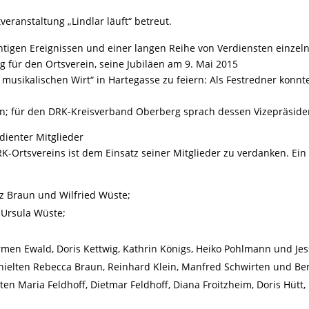
veranstaltung „Lindlar läuft“ betreut.
ichtigen Ereignissen und einer langen Reihe von Verdiensten einze
 für den Ortsverein, seine Jubiläen am 9. Mai 2015
 musikalischen Wirt“ in Hartegasse zu feiern: Als Festredner konn
n; für den DRK-Kreisverband Oberberg sprach dessen Vizepräsiden
ienter Mitglieder
K-Ortsvereins ist dem Einsatz seiner Mitglieder zu verdanken. Ein
nz Braun und Wilfried Wüste;
 Ursula Wüste;
armen Ewald, Doris Kettwig, Kathrin Königs, Heiko Pohlmann und J
hielten Rebecca Braun, Reinhard Klein, Manfred Schwirten und Be
ten Maria Feldhoff, Dietmar Feldhoff, Diana Froitzheim, Doris Hütt