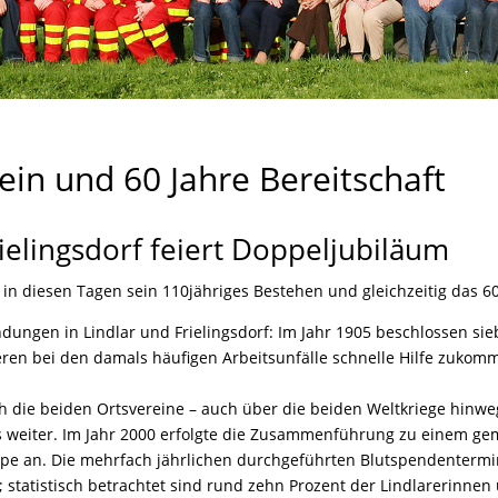
ein und 60 Jahre Bereitschaft
ielingsdorf feiert Doppeljubiläum
t in diesen Tagen sein 110jähriges Bestehen und gleichzeitig das 60
dungen in Lindlar und Frielingsdorf: Im Jahr 1905 beschlossen s
ren bei den damals häufigen Arbeitsunfälle schnelle Hilfe zukomm
ch die beiden Ortsvereine – auch über die beiden Weltkriege hinwe
s weiter. Im Jahr 2000 erfolgte die Zusammenführung zu einem ge
ppe an. Die mehrfach jährlichen durchgeführten Blutspendentermin
; statistisch betrachtet sind rund zehn Prozent der Lindlarerinnen