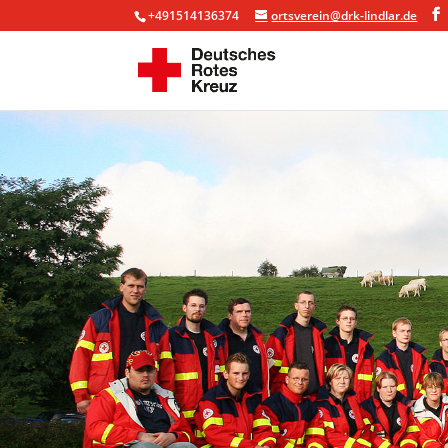
+491514136374
ortsverein@drk-lindlar.de